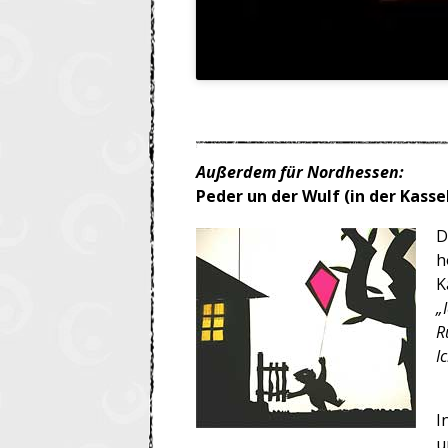
Außerdem für Nordhessen:
Peder un der Wulf (in der Kass
D
h
K
„
R
I
I
u