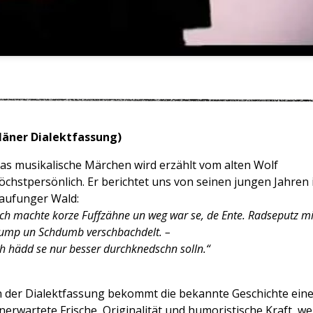
eläner Dialektfassung)
as musikalische Märchen wird erzählt vom alten Wolf
öchstpersönlich. Er berichtet uns von seinen jungen Jahren
aufunger Wald:
Ich machte korze Fuffzähne un weg war se, de Ente.
Radseputz mi
ump un Schdumb verschbachdelt. –
ch hädd se nur besser durchknedschn solln.“
n der Dialektfassung bekommt die bekannte Geschichte ein
nerwartete Frische, Originalität und humoristische Kraft, w