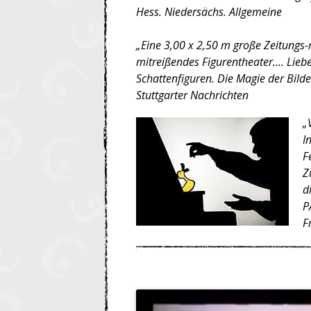
Hess. Niedersächs. Allgemeine
„Eine 3,00 x 2,50 m große Zeitungs-
mitreißendes Figurentheater…. Liebev
Schattenfiguren. Die Magie der Bilde
Stuttgarter Nachrichten
„
I
F
Z
d
P
F