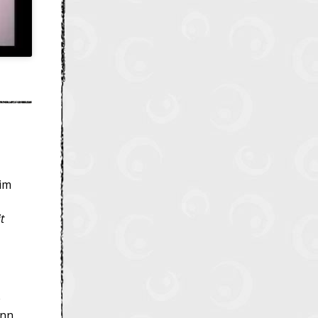
 im
t
e
enn