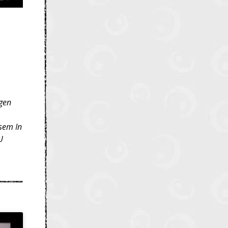
igen
sem In
U