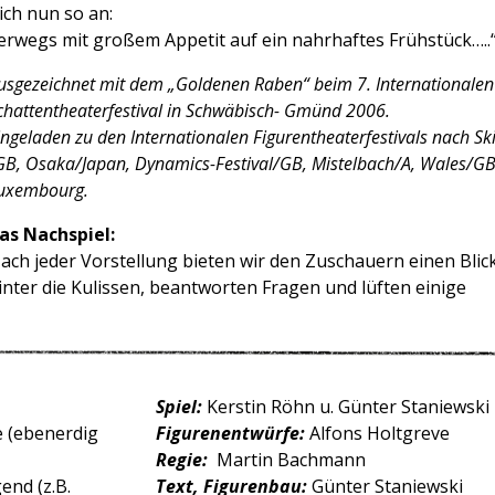
ich nun so an:
erwegs mit großem Appetit auf ein nahrhaftes Frühstück…..
usgezeichnet mit dem „Goldenen Raben“ beim 7. Internationalen
chattentheaterfestival in Schwäbisch- Gmünd 2006.
ingeladen zu den Internationalen Figurentheaterfestivals nach Sk
GB, Osaka/Japan, Dynamics-Festival/GB, Mistelbach/A, Wales/GB
uxembourg.
as Nachspiel:
ach jeder Vorstellung bieten wir den Zuschauern einen Blic
inter die Kulissen, beantworten Fragen und lüften einige
Spiel:
Kerstin Röhn u. Günter Staniewsk
fe (ebenerdig
Figurenentwürfe:
Alfons Holtgreve
Regie:
Martin Bachmann
end (z.B.
Text, Figurenbau:
Günter Staniewski