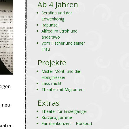
Ab 4 Jahren
Serafina und der
Löwenkönig
Rapunzel
Alfred im Stroh und
anderswo
Vom Fischer und seiner
Frau
Projekte
Mister Monti und die
Honigfresser
Lass mich!
tigen
Theater mit Migranten
Extras
z neu
Theater für Einzelgänger
Kurzprogramme
Familienkonzert – Hörsport
eil er