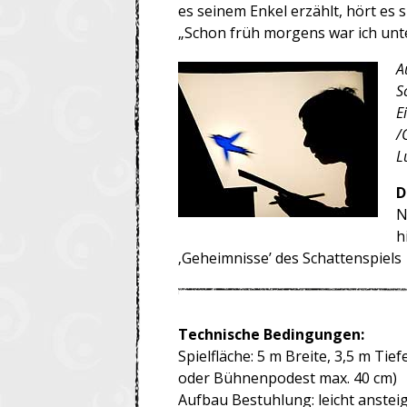
es seinem Enkel erzählt, hört es s
„Schon früh morgens war ich unt
A
S
E
/
L
D
N
h
‚Geheimnisse’ des Schattenspiels
Technische Bedingungen:
Spielfläche: 5 m Breite, 3,5 m Tie
oder Bühnenpodest max. 40 cm)
Aufbau Bestuhlung: leicht ansteig