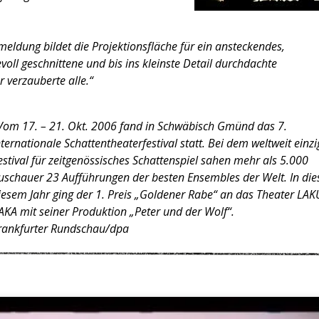
meldung bildet die Projektionsfläche für ein ansteckendes,
oll geschnittene und bis ins kleinste Detail durchdachte
r verzauberte alle.“
Vom 17. – 21. Okt. 2006 fand in Schwäbisch Gmünd das 7.
nternationale Schattentheaterfestival statt. Bei dem weltweit einz
estival für zeitgenössisches Schattenspiel sahen mehr als 5.000
uschauer 23 Aufführungen der besten Ensembles der Welt. In die
iesem Jahr ging der 1. Preis „Goldener Rabe“ an das Theater LAK
AKA mit seiner Produktion „Peter und der Wolf“.
rankfurter Rundschau/dpa