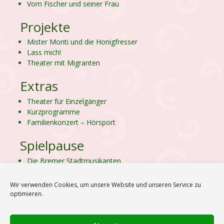
Vom Fischer und seiner Frau
Projekte
Mister Monti und die Honigfresser
Lass mich!
Theater mit Migranten
Extras
Theater für Einzelgänger
Kurzprogramme
Familienkonzert – Hörsport
Spielpause
Die Bremer Stadtmusikanten
Der Mops von Bornholm
Peter und der Wolf
Wir verwenden Cookies, um unsere Website und unseren Service zu
Wurst oder Leben
optimieren.
Knispel und die herrlichste Suppe der Welt