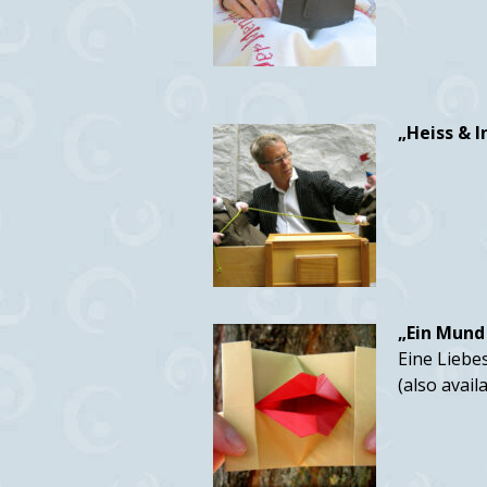
„Heiss & I
„Ein Mund 
Eine Liebe
(also avail