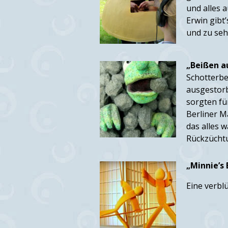
und alles a
Erwin gibt
und zu sehe
„Beißen a
Schotterbe
ausgestorb
sorgten fü
Berliner M
das alles 
Rückzücht
„Minnie’s
Eine verbl