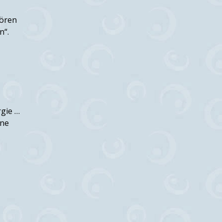
hören
n“.
rgie …
ine