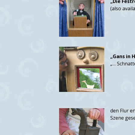
„Die Fest
(also avail
„Gans in H
„… Schnatte
den Flur e
Szene gese