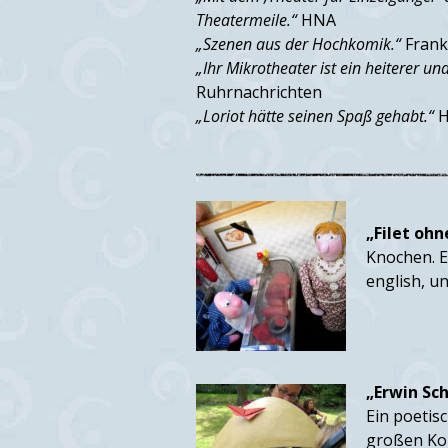
Theatermeile.“
HNA
„Szenen aus der Hochkomik.“
Frank
„Ihr Mikrotheater ist ein heiterer u
Ruhrnachrichten
„Loriot hätte seinen Spaß gehabt.“
H
„Filet oh
Knochen. E
english, u
„Erwin Sc
Ein poetis
großen Kok