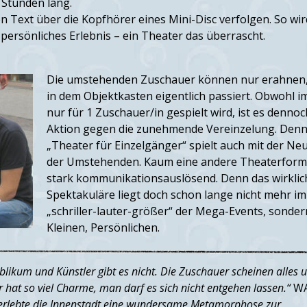
e Stunden lang.
 Text über die Kopfhörer eines Mini-Disc verfolgen. So wir
r persönliches Erlebnis – ein Theater das überrascht.
Die umstehenden
Zuschauer können nur erahnen
in dem Objektkasten eigentlich passiert. Obwohl 
nur für 1 Zuschauer/in gespielt wird, ist es dennoc
Aktion gegen die zunehmende Vereinzelung. Denn
„Theater für Einzelgänger“ spielt auch mit der Ne
der Umstehenden. Kaum eine andere Theaterform
stark kommunikationsauslösend. Denn das wirklic
Spektakuläre liegt doch schon lange nicht mehr im
„schriller-lauter-größer“ der Mega-Events, sonder
Kleinen, Persönlichen.
likum und Künstler gibt es nicht. Die Zuschauer scheinen alles 
hat so viel Charme, man darf es sich nicht entgehen lassen.“
W
‘ erlebte die Innenstadt eine wundersame Metamorphose zur