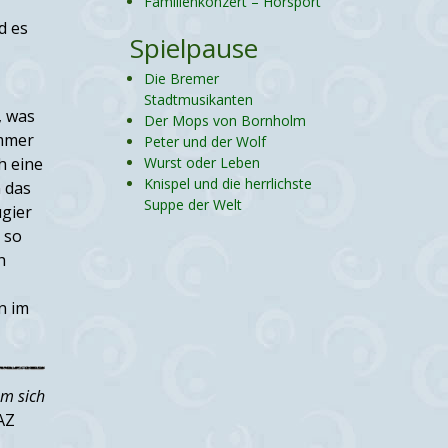
Familienkonzert – Hörsport
d es
Spielpause
Die Bremer
Stadtmusikanten
, was
Der Mops von Bornholm
immer
Peter und der Wolf
h eine
Wurst oder Leben
Knispel und die herrlichste
 das
Suppe der Welt
ugier
 so
h
n im
um sich
AZ