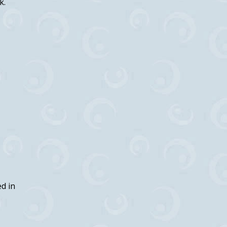
k.
ed in