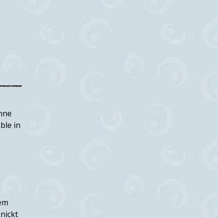
ohne
ble in
nem
nickt