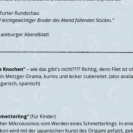
furter Rundschau
nd leichtgewichtiger Bruder des Abend füllenden Stückes.“
amburger Abendblatt
ne Knochen“
– wie das gibt’s nicht???? Richtig, denn Filet ist 
in Metzger-Drama, kurios und lecker zubereitet. (also availa
ngarisch, spanisch)
hmetterling“
(für Kinder)
cher Mikrokosmos vom Werden eines Schmetterlings. In ei
on wird mit der japanischen Kunst des Origami gefalzt, gek