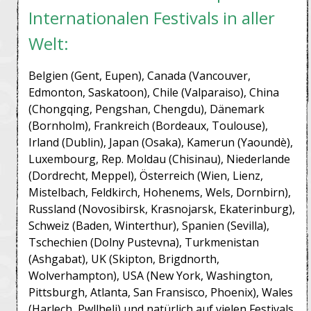
Internationalen Festivals in aller
Welt:
Belgien (Gent, Eupen), Canada (Vancouver,
Edmonton, Saskatoon), Chile (Valparaiso), China
(Chongqing, Pengshan, Chengdu), Dänemark
(Bornholm), Frankreich (Bordeaux, Toulouse),
Irland (Dublin), Japan (Osaka), Kamerun (Yaoundè),
Luxembourg, Rep. Moldau (Chisinau), Niederlande
(Dordrecht, Meppel), Österreich (Wien, Lienz,
Mistelbach, Feldkirch, Hohenems, Wels, Dornbirn),
Russland (Novosibirsk, Krasnojarsk, Ekaterinburg),
Schweiz (Baden, Winterthur), Spanien (Sevilla),
Tschechien (Dolny Pustevna), Turkmenistan
(Ashgabat), UK (Skipton, Brigdnorth,
Wolverhampton), USA (New York, Washington,
Pittsburgh, Atlanta, San Fransisco, Phoenix), Wales
(Harlech, Pwllheli) und natürlich auf vielen Festivals