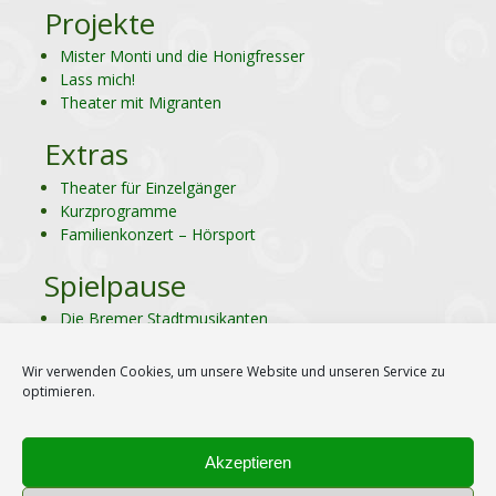
Projekte
Mister Monti und die Honigfresser
Lass mich!
Theater mit Migranten
Extras
Theater für Einzelgänger
Kurzprogramme
Familienkonzert – Hörsport
Spielpause
Die Bremer Stadtmusikanten
Der Mops von Bornholm
Peter und der Wolf
Wir verwenden Cookies, um unsere Website und unseren Service zu
Wurst oder Leben
optimieren.
Knispel und die herrlichste Suppe der Welt
Akzeptieren