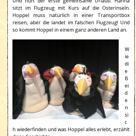
Und nun: der erste gemeinsame Urlaub. Hanna
sitzt im Flugzeug mit Kurs auf die Osterinseln.
Hoppel muss natürlich in einer Transportbox
reisen, aber die landet im falschen Flugzeug! Und
so kommt Hoppel in einem ganz anderen Land an.
W
ie
di
e
B
ei
d
e
n
si
c
h wiederfinden und was Hoppel alles erlebt, erzählt